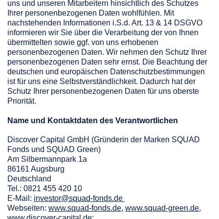
uns und unseren Mitarbeitern hinsichtlich des Schutzes
Ihrer personenbezogenen Daten wohlfühlen. Mit
nachstehenden Informationen i.S.d. Art. 13 & 14 DSGVO
informieren wir Sie über die Verarbeitung der von Ihnen
übermittelten sowie ggf. von uns erhobenen
personenbezogenen Daten. Wir nehmen den Schutz Ihrer
personenbezogenen Daten sehr ernst. Die Beachtung der
deutschen und europäischen Datenschutzbestimmungen
ist für uns eine Selbstverständlichkeit. Dadurch hat der
Schutz Ihrer personenbezogenen Daten für uns oberste
Priorität.
Name und Kontaktdaten des Verantwortlichen
Discover Capital GmbH (Gründerin der Marken SQUAD
Fonds und SQUAD Green)
Am Silbermannpark 1a
86161 Augsburg
Deutschland
Tel.: 0821 455 420 10
E-Mail:
investor@squad-fonds.de
Webseiten:
www.squad-fonds.de
,
www.squad-green.de
,
www.discover-capital.de
;